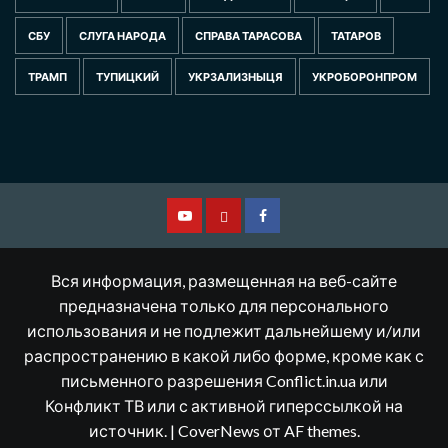
СБУ
СЛУГА НАРОДА
СПРАВА ТАРАСОВА
ТАТАРОВ
ТРАМП
ТУПИЦКИЙ
УКРЗАЛИЗНЫЦЯ
УКРОБОРОНПРОМ
Смотрите
Другая
Facebook
нас
версия
Вся информация, размещенная на веб-сайте
на
сайта
предназначена только для персонального
использования и не подлежит дальнейшему и/или
YouTube
распространению в какой либо форме, кроме как с
письменного разрешения Conflict.in.ua или
Конфликт ТВ или с активной гиперссылкой на
источник.
|
CoverNews
от AF themes.