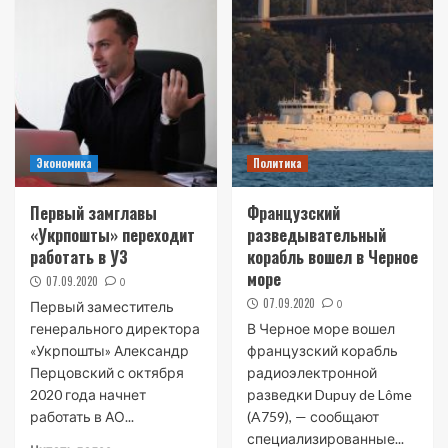
Экономика
Политика
Первый замглавы
Французский
«Укрпошты» переходит
разведывательный
работать в УЗ
корабль вошел в Черное
море
07.09.2020
0
07.09.2020
0
Первый заместитель
генерального директора
В Черное море вошел
«Укрпошты» Александр
французский корабль
Перцовский с октября
радиоэлектронной
2020 года начнет
разведки Dupuy de Lôme
работать в АО...
(A759), — сообщают
специализированные...