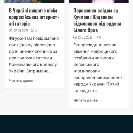
В Україні викрито вісім
Порошенко слідом за
проросійських інтернет-
Кучмою і Ющенком
агітаторів
відмовився від ордена
Білого Орла
22.06.2026
0
21.06.2026
0
Фігурантам повідомлено
про підозру відповідно
Експрезидент назвав
до вчинених злочинів за
рішення Навроцького
декількома статтями
позбавити нагороди
Кримінального кодексу
Зеленського
України. Затримано...
«помилковим і
несправедливим» щодо
Читать далее
народу України. П’ятий
президент...
Читать далее