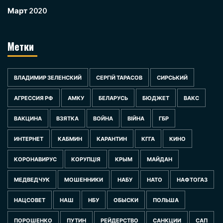
Март 2020
Метки
ВЛАДИМИР ЗЕЛЕНСКИЙ
СЕРГІЙ ТАРАСОВ
СИРСЬКИЙ
АГРЕССИЯ РФ
АМКУ
БЕЛАРУСЬ
БЮДЖЕТ
ВАКС
ВАКЦИНА
ВЗЯТКА
ВОЙНА
ВІЙНА
ГБР
ИНТЕРНЕТ
КАБМИН
КАРАНТИН
КГГА
КИНО
КОРОНАВИРУС
КОРУПЦІЯ
КРЫМ
МАЙДАН
МЕДВЕДЧУК
МОШЕННИКИ
НАБУ
НАТО
НАФТОГАЗ
НАЦСОВЕТ
НАШ
НБУ
ОБЫСКИ
ПОЛЬША
ПОРОШЕНКО
ПУТИН
РЕЙДЕРСТВО
САНКЦИИ
САП