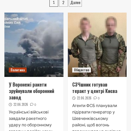
Навигация
2
Далее
1
по
записям
Политика
Общество
У Воронежі ракети
СЗЧшник готував
зруйнували оборонний
теракт у центрі Києва
завод
22.06.2026
0
22.06.2026
0
Агенти ФСБ планували
Українські військові
підірвати генератор у
завдали ракетного
Шевченківському
удару по оборонному
районі, щоб вогонь