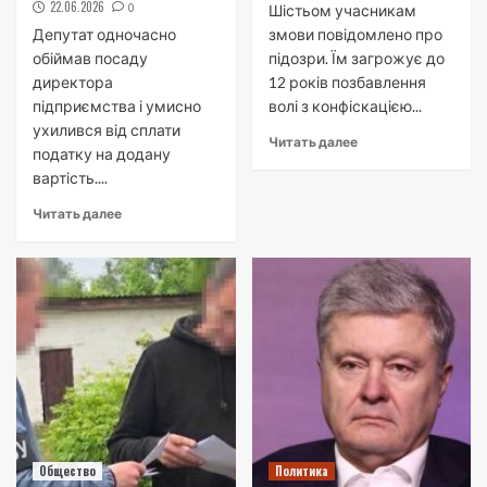
22.06.2026
0
Шістьом учасникам
Депутат одночасно
змови повідомлено про
обіймав посаду
підозри. Їм загрожує до
директора
12 років позбавлення
підприємства і умисно
волі з конфіскацією...
ухилився від сплати
Читать далее
податку на додану
вартість....
Читать далее
Общество
Политика