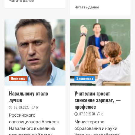
Читать далее
Читать далее
Политика
Экономика
Навальному стало
Учителям грозит
лучше
снижение зарплат, —
профсоюз
07.09.2020
0
07.09.2020
0
Российского
оппозиционера Алексея
Министерство
Навального вывели из
образования и науки
искусственной комы, —
Украины разработало