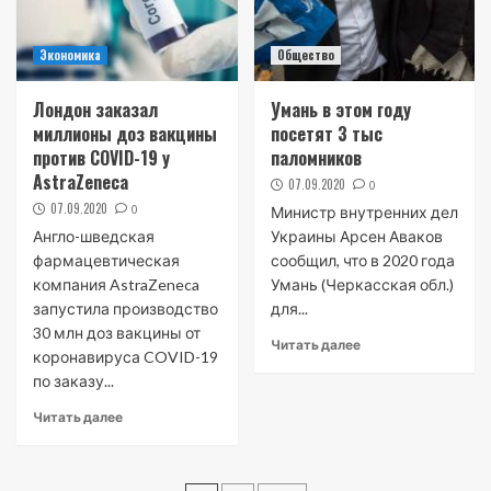
Экономика
Общество
Лондон заказал
Умань в этом году
миллионы доз вакцины
посетят 3 тыс
против COVID-19 у
паломников
AstraZeneca
07.09.2020
0
07.09.2020
0
Министр внутренних дел
Англо-шведская
Украины Арсен Аваков
фармацевтическая
сообщил, что в 2020 года
компания AstraZeneca
Умань (Черкасская обл.)
запустила производство
для...
30 млн доз вакцины от
Читать далее
коронавируса COVID-19
по заказу...
Читать далее