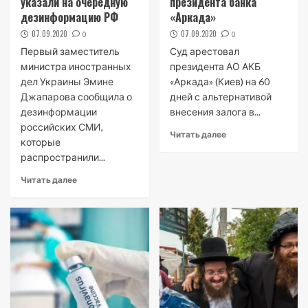
указали на очередную
президента банка
дезинформацию РФ
«Аркада»
07.09.2020
07.09.2020
0
0
Первый заместитель
Суд арестовал
министра иностранных
президента АО АКБ
дел Украины Эмине
«Аркада» (Киев) на 60
Джапарова сообщила о
дней с альтернативой
дезинформации
внесения залога в...
российских СМИ,
Читать далее
которые
распространили...
Читать далее