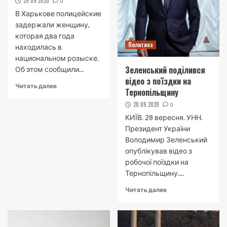
29.09.2020
0
В Харькове полицейские
задержали женщину,
которая два года
Политика
находилась в
национальном розыске.
Зеленський поділився
Об этом сообщили...
відео з поїздки на
Читать далее
Тернопільщину
28.09.2020
0
КИЇВ. 28 вересня. УНН.
Президент України
Володимир Зеленський
опублікував відео з
робочої поїздки на
Тернопільщину....
Читать далее