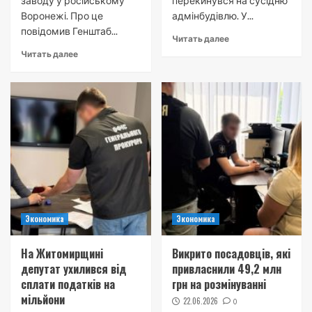
заводу у російському
перекинувся на сусідню
Воронежі. Про це
адмінбудівлю. У...
повідомив Генштаб...
Читать далее
Читать далее
Экономика
Экономика
На Житомирщині
Викрито посадовців, які
депутат ухилився від
привласнили 49,2 млн
сплати податків на
грн на розмінуванні
мільйони
22.06.2026
0