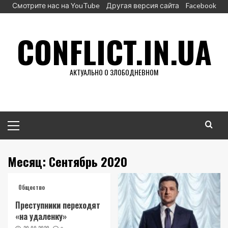
Перейти
Смотрите нас на YouTube
Другая версия сайта
Facebook
к
содержимому
CONFLICT.IN.UA
АКТУАЛЬНО О ЗЛОБОДНЕВНОМ
Основное
меню
Месяц:
Сентябрь 2020
Общество
Преступники переходят
«на удаленку»