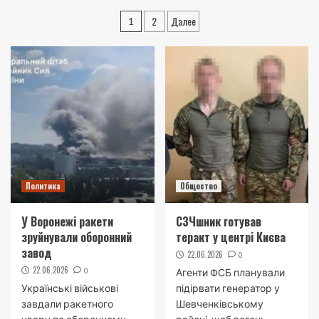
Навигация
2
Далее
1
по
записям
Политика
Общество
У Воронежі ракети
СЗЧшник готував
зруйнували оборонний
теракт у центрі Києва
завод
22.06.2026
0
22.06.2026
0
Агенти ФСБ планували
Українські військові
підірвати генератор у
завдали ракетного
Шевченківському