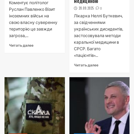
медициною
Коментує політолог
20.09.2025
0
Руслан Павленко Візит
іноземних військ на
Лікарка Неллі Буткевич,
свою власну суверенну
за свідченнями
територію це завжди
українських дисидентів,
загроза,...
застосовувала методи
каральної медицини в
Читать далее
СРСР. Багато
«пацієнтів»...
Читать далее