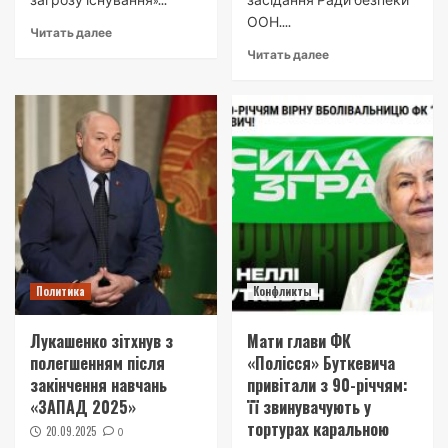
ООН....
Читать далее
Читать далее
Политика
Конфликты
Лукашенко зітхнув з
Мати глави ФК
полегшенням після
«Полісся» Буткевича
закінчення навчань
привітали з 90-річчям:
«ЗАПАД 2025»
її звинувачують у
тортурах каральною
20.09.2025
0