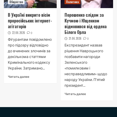
Общество
Политика
В Україні викрито вісім
Порошенко слідом за
проросійських інтернет-
Кучмою і Ющенком
агітаторів
відмовився від ордена
Білого Орла
22.06.2026
0
21.06.2026
0
Фігурантам повідомлено
про підозру відповідно
Експрезидент назвав
до вчинених злочинів за
рішення Навроцького
декількома статтями
позбавити нагороди
Кримінального кодексу
Зеленського
України. Затримано...
«помилковим і
несправедливим» щодо
Читать далее
народу України. П’ятий
президент...
Читать далее