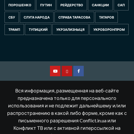
ПОРОШЕНКО
ПУТИН
РЕЙДЕРСТВО
САНКЦИИ
САП
СБУ
СЛУГА НАРОДА
СПРАВА ТАРАСОВА
ТАТАРОВ
ТРАМП
ТУПИЦКИЙ
УКРЗАЛИЗНЫЦЯ
УКРОБОРОНПРОМ
Смотрите
Другая
Facebook
нас
версия
Вся информация, размещенная на веб-сайте
на
сайта
предназначена только для персонального
использования и не подлежит дальнейшему и/или
YouTube
распространению в какой либо форме, кроме как с
письменного разрешения Conflict.in.ua или
Конфликт ТВ или с активной гиперссылкой на