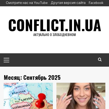
Перейти
Смотрите нас на YouTube
Другая версия сайта
Facebook
к
содержимому
CONFLICT.IN.UA
АКТУАЛЬНО О ЗЛОБОДНЕВНОМ
Основное
меню
Месяц:
Сентябрь 2025