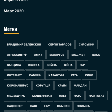
Март 2020
Метки
ВЛАДИМИР ЗЕЛЕНСКИЙ
СЕРГІЙ ТАРАСОВ
СИРСЬКИЙ
АГРЕССИЯ РФ
АМКУ
БЕЛАРУСЬ
БЮДЖЕТ
ВАКС
ВАКЦИНА
ВЗЯТКА
ВОЙНА
ВІЙНА
ГБР
ИНТЕРНЕТ
КАБМИН
КАРАНТИН
КГГА
КИНО
КОРОНАВИРУС
КОРУПЦІЯ
КРЫМ
МАЙДАН
МЕДВЕДЧУК
МОШЕННИКИ
НАБУ
НАТО
НАФТОГАЗ
НАЦСОВЕТ
НАШ
НБУ
ОБЫСКИ
ПОЛЬША