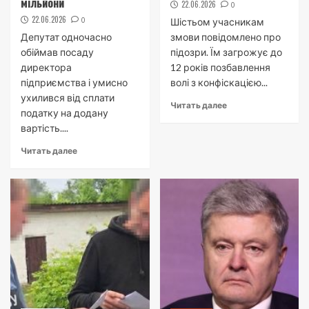
мільйони
22.06.2026
0
22.06.2026
0
Шістьом учасникам
Депутат одночасно
змови повідомлено про
обіймав посаду
підозри. Їм загрожує до
директора
12 років позбавлення
підприємства і умисно
волі з конфіскацією...
ухилився від сплати
Читать далее
податку на додану
вартість....
Читать далее