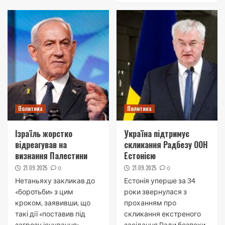
Политика
Политика
Ізраїль жорстко
Україна підтримує
відреагував на
скликання Радбезу ООН
визнання Палестини
Естонією
21.09.2025
21.09.2025
0
0
Нетаньяху закликав до
Естонія уперше за 34
«боротьби» з цим
роки звернулася з
кроком, заявивши, що
проханням про
такі дії «поставив під
скликання екстреного
загрозу існування»...
засідання Ради безпеки