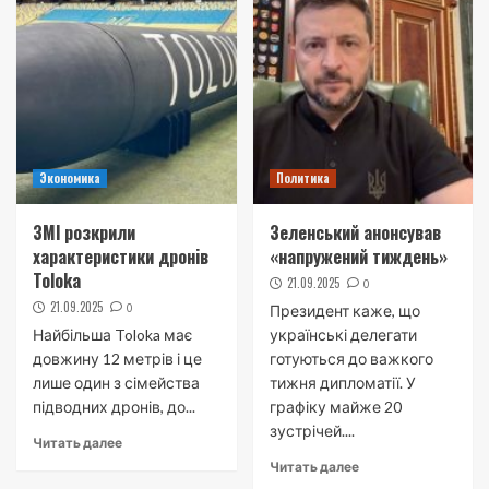
Экономика
Политика
ЗМІ розкрили
Зеленський анонсував
характеристики дронів
«напружений тиждень»
Toloka
21.09.2025
0
21.09.2025
0
Президент каже, що
Найбільша Toloka має
українські делегати
довжину 12 метрів і це
готуються до важкого
лише один з сімейства
тижня дипломатії. У
підводних дронів, до...
графіку майже 20
зустрічей....
Читать далее
Читать далее