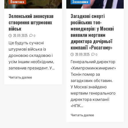
Политика
Экономика
Зеленський анонсував
Загадкові смерті
створення штурмових
російських топ-
військ
менеджерів: у Москві
виявили мертвим
20.09.2025
0
директора дочірньої
Це будуть сучасні
компанії «Росатому»
штурмові війська із
20.09.2025
0
дроновою складовою і
усім іншим необхідним,
Генеральний директор
запевнив президент. У...
«Химпроминжиниринг»
Тюнін помер за
Читать далее
загадкових обставин.
У Москві знайдено
мертвим генерального
директора компанії
«НПК...
Читать далее