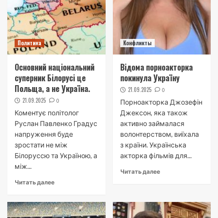
Политика
Конфликты
Основний національний
Відома порноакторка
суперник Білорусі це
покинула Україну
Польща, а не Україна.
21.09.2025
0
21.09.2025
0
Порноакторка Джозефін
Коментує політолог
Джексон, яка також
Руслан Павленко Градус
активно займалася
напруження буде
волонтерством, виїхала
зростати не між
з країни. Українська
Білоруссю та Україною, а
акторка фільмів для...
між...
Читать далее
Читать далее