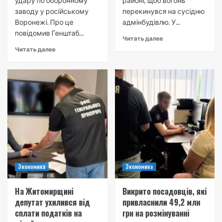
удару по оборонному
районі, щоб вогонь
заводу у російському
перекинувся на сусідню
Воронежі. Про це
адмінбудівлю. У...
повідомив Генштаб...
Читать далее
Читать далее
Экономика
Экономика
На Житомирщині
Викрито посадовців, які
депутат ухилився від
привласнили 49,2 млн
сплати податків на
грн на розмінуванні