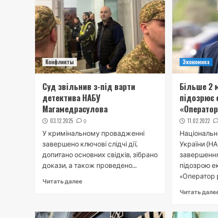
Конфликты
Экономика
Суд звільнив з-під варти
Більше 2 
детектива НАБУ
підозрює 
Магамедрасулова
«Оператор
03.12.2025
11.02.2022
0
У кримінальному провадженні
Національн
завершено ключові слідчі дії,
України (Н
допитано основних свідків, зібрано
завершення
докази, а також проведено...
підозрою е
«Оператор р
Читать далее
Читать дале