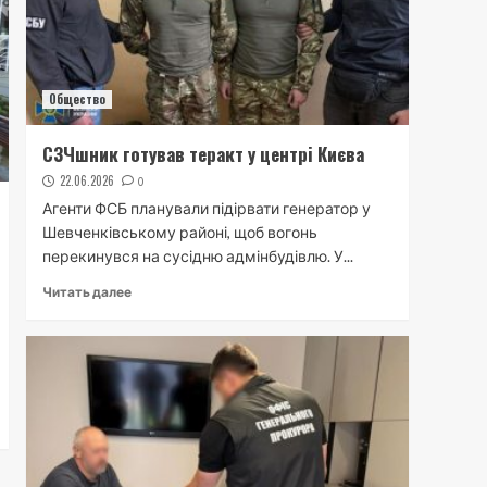
Общество
СЗЧшник готував теракт у центрі Києва
22.06.2026
0
Агенти ФСБ планували підірвати генератор у
Шевченківському районі, щоб вогонь
перекинувся на сусідню адмінбудівлю. У...
Читать далее