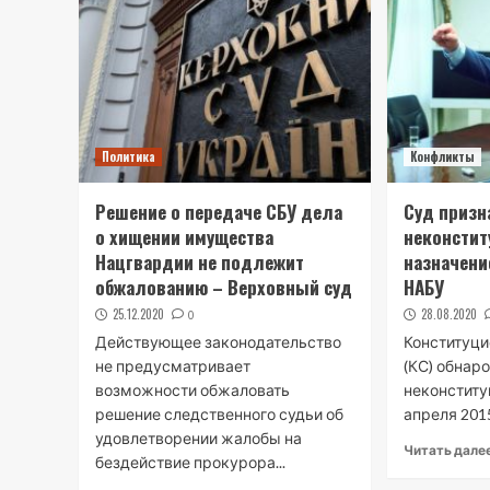
Политика
Конфликты
Решение о передаче СБУ дела
Суд призн
о хищении имущества
неконсти
Нацгвардии не подлежит
назначени
обжалованию – Верховный суд
НАБУ
25.12.2020
28.08.2020
0
Действующее законодательство
Конституци
не предусматривает
(КС) обнар
возможности обжаловать
неконститу
решение следственного судьи об
апреля 2015
удовлетворении жалобы на
Читать дале
бездействие прокурора...