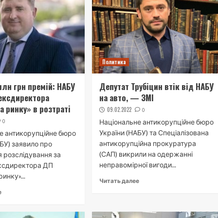
Политика
млн грн премій: НАБУ
Депутат Трубіцин втік від НАБУ
ексдиректора
на авто, — ЗМІ
а ринку» в розтраті
09.02.2022
0
0
Національне антикорупційне бюро
України (НАБУ) та Спеціалізована
е антикорупційне бюро
антикорупційна прокуратура
АБУ) заявило про
(САП) викрили на одержанні
 розслідування за
неправомірної вигоди...
ксдиректора ДП
инку»...
Читать далее
е