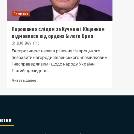
Политика
Порошенко слідом за Кучмою і Ющенком
відмовився від ордена Білого Орла
21.06.2026
0
Експрезидент назвав рішення Навроцького
позбавити нагороди Зеленського «помилковим
і несправедливим» щодо народу України.
П’ятий президент...
Читать далее
етки