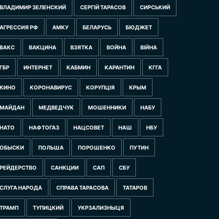
ВЛАДИМИР ЗЕЛЕНСКИЙ
СЕРГІЙ ТАРАСОВ
СИРСЬКИЙ
АГРЕССИЯ РФ
АМКУ
БЕЛАРУСЬ
БЮДЖЕТ
ВАКС
ВАКЦИНА
ВЗЯТКА
ВОЙНА
ВІЙНА
ГБР
ИНТЕРНЕТ
КАБМИН
КАРАНТИН
КГГА
КИНО
КОРОНАВИРУС
КОРУПЦІЯ
КРЫМ
МАЙДАН
МЕДВЕДЧУК
МОШЕННИКИ
НАБУ
НАТО
НАФТОГАЗ
НАЦСОВЕТ
НАШ
НБУ
ОБЫСКИ
ПОЛЬША
ПОРОШЕНКО
ПУТИН
РЕЙДЕРСТВО
САНКЦИИ
САП
СБУ
СЛУГА НАРОДА
СПРАВА ТАРАСОВА
ТАТАРОВ
ТРАМП
ТУПИЦКИЙ
УКРЗАЛИЗНЫЦЯ