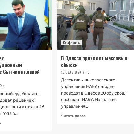
Конфликты
ал
В Одессе проходят массовые
туционным
обыски
е Сытника главой
02.07.2020
0
Детективы николаевского
управления НАБУ сегодня
0
проводят в Одессе 20 обысков, —
онный суд Украины
сообщает НАБУ. Начальник
одовал решение о
управления...
ционности указа от 16
 года о...
Читать далее
е