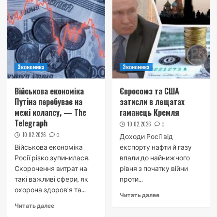
Экономика
Экономика
Військова економіка
Євросоюз та США
Путіна перебуває на
затисли в лещатах
межі колапсу, — The
гаманець Кремля
Telegraph
10.02.2026
0
10.02.2026
0
Доходи Росії від
Військова економіка
експорту нафти й газу
Росії різко зупинилася.
впали до найнижчого
Скорочення витрат на
рівня з початку війни
такі важливі сфери, як
проти...
охорона здоров’я та...
Читать далее
Читать далее