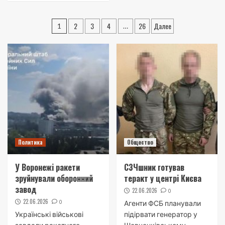
Навигация
2
3
4
26
Далее
1
…
по
записям
Политика
Общество
У Воронежі ракети
СЗЧшник готував
зруйнували оборонний
теракт у центрі Києва
завод
22.06.2026
0
22.06.2026
0
Агенти ФСБ планували
Українські військові
підірвати генератор у