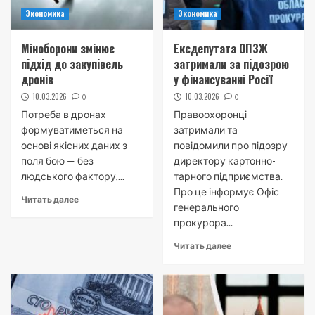
Экономика
Экономика
Міноборони змінює
Ексдепутата ОПЗЖ
підхід до закупівель
затримали за підозрою
дронів
у фінансуванні Росії
10.03.2026
10.03.2026
0
0
Потреба в дронах
Правоохоронці
формуватиметься на
затримали та
основі якісних даних з
повідомили про підозру
поля бою — без
директору картонно-
людського фактору,...
тарного підприємства.
Про це інформує Офіс
Читать далее
генерального
прокурора...
Читать далее