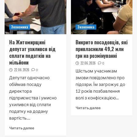
Экономика
Экономика
На Житомирщині
Викрито посадовців, які
депутат ухилився від
привласнили 49,2 млн
сплати податків на
грн на розмінуванні
мільйони
22.06.2026
0
22.06.2026
0
Шістьом учасникам
Депутат одночасно
змови повідомлено про
обіймав посаду
підозри. Їм загрожує до
директора
12 років позбавлення
підприємства і умисно
волі з конфіскацією...
ухилився від сплати
Читать далее
податку на додану
вартість....
Читать далее