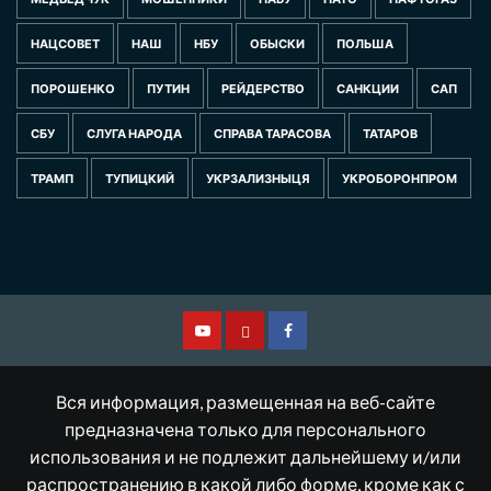
НАЦСОВЕТ
НАШ
НБУ
ОБЫСКИ
ПОЛЬША
ПОРОШЕНКО
ПУТИН
РЕЙДЕРСТВО
САНКЦИИ
САП
СБУ
СЛУГА НАРОДА
СПРАВА ТАРАСОВА
ТАТАРОВ
ТРАМП
ТУПИЦКИЙ
УКРЗАЛИЗНЫЦЯ
УКРОБОРОНПРОМ
Смотрите
Другая
Facebook
нас
версия
Вся информация, размещенная на веб-сайте
на
сайта
предназначена только для персонального
использования и не подлежит дальнейшему и/или
YouTube
распространению в какой либо форме, кроме как с