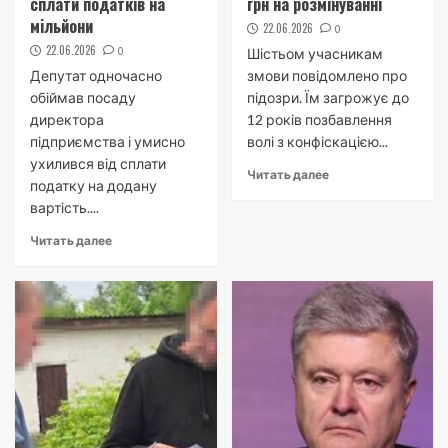
сплати податків на
грн на розмінуванні
мільйони
22.06.2026
0
22.06.2026
0
Шістьом учасникам
Депутат одночасно
змови повідомлено про
обіймав посаду
підозри. Їм загрожує до
директора
12 років позбавлення
підприємства і умисно
волі з конфіскацією...
ухилився від сплати
Читать далее
податку на додану
вартість....
Читать далее