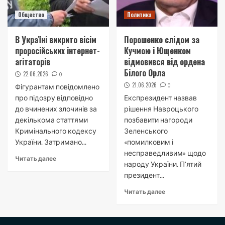
Общество
Политика
В Україні викрито вісім
Порошенко слідом за
проросійських інтернет-
Кучмою і Ющенком
агітаторів
відмовився від ордена
Білого Орла
22.06.2026
0
21.06.2026
0
Фігурантам повідомлено
про підозру відповідно
Експрезидент назвав
до вчинених злочинів за
рішення Навроцького
декількома статтями
позбавити нагороди
Кримінального кодексу
Зеленського
України. Затримано...
«помилковим і
несправедливим» щодо
Читать далее
народу України. П’ятий
президент...
Читать далее