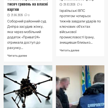
тисяч гривень на власні
29.03.2026
0
картки
Ізраїльські ВПС
21.06.2026
0
протягом чотирьох
Соборний районний суд
тижнів завдали ударів по
Дніпра засудив жінку,
ключових об’єктах
яка через мобільний
військової
додаток «Приват24»
промисловості Ірану,
отримала доступ до
знищивши близько...
рахунку...
Читать далее
Читать далее