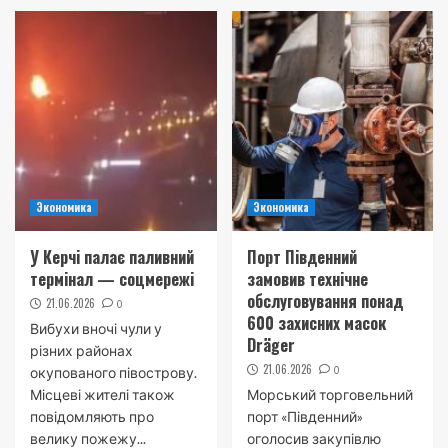
Экономика
Экономика
У Керчі палає паливний
Порт Південний
термінал — соцмережі
замовив технічне
обслуговування понад
21.06.2026
0
600 захисних масок
Вибухи вночі чули у
Dräger
різних районах
21.06.2026
0
окупованого півострову.
Місцеві жителі також
Морський торговельний
повідомляють про
порт «Південний»
велику пожежу...
оголосив закупівлю