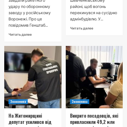
завдали ракетного
Шевченківському
удару по оборонному
районі, щоб вогонь
заводу у російському
перекинувся на сусідню
Воронежі. Про це
адмінбудівлю. У...
повідомив Генштаб...
Читать далее
Читать далее
Экономика
Экономика
На Житомирщині
Викрито посадовців, які
депутат ухилився від
привласнили 49,2 млн