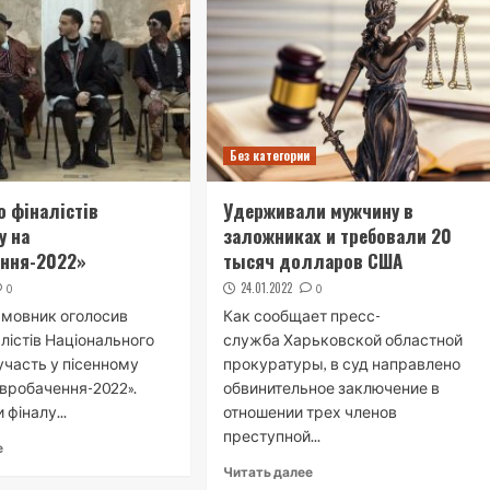
Без категории
 фіналістів
Удерживали мужчину в
у на
заложниках и требовали 20
ення-2022»
тысяч долларов США
24.01.2022
0
0
 мовник оголосив
Как сообщает пресс-
лістів Національного
служба Харьковской областной
участь у пісенному
прокуратуры, в суд направлено
Євробачення-2022».
обвинительное заключение в
фіналу...
отношении трех членов
преступной...
е
Читать далее