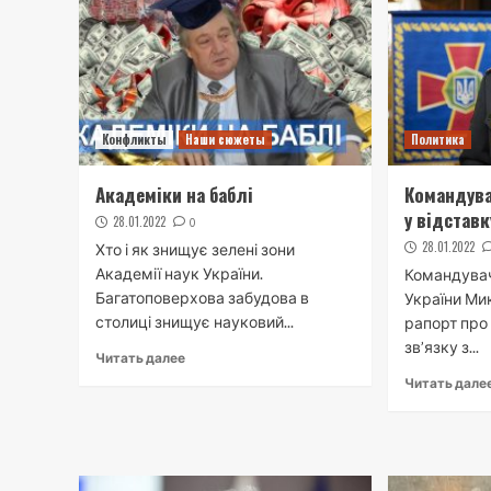
Конфликты
Наши сюжеты
Политика
Академіки на баблі
Командува
у відставк
28.01.2022
0
28.01.2022
Хто і як знищує зелені зони
Академії наук України.
Командувач
Багатоповерхова забудова в
України Ми
столиці знищує науковий...
рапорт про 
зв’язку з...
Читать далее
Читать дале