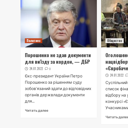
Политика
Общество
Порошенко не здав документи
Оголошено
для виїзду за кордон, — ДБР
нацвідбор
«Євробач
24.01.2022
0
24.01.2022
Єкс-президент України Петро
Порошенко за рішенням суду
Суспільний
зобов’язаний здати до відповідних
список фіна
органів держвлади документи
відбору на 
для...
конкурсі «
Учасниками 
Читать далее
Читать дале