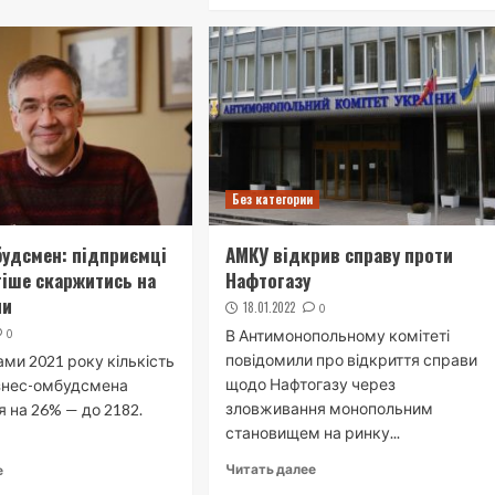
Без категории
будсмен: підприємці
АМКУ відкрив справу проти
тіше скаржитись на
Нафтогазу
ни
18.01.2022
0
0
В Антимонопольному комітеті
повідомили про відкриття справи
ами 2021 року кількість
щодо Нафтогазу через
ізнес-омбудсмена
зловживання монопольним
я на 26% — до 2182.
становищем на ринку...
Читать далее
е