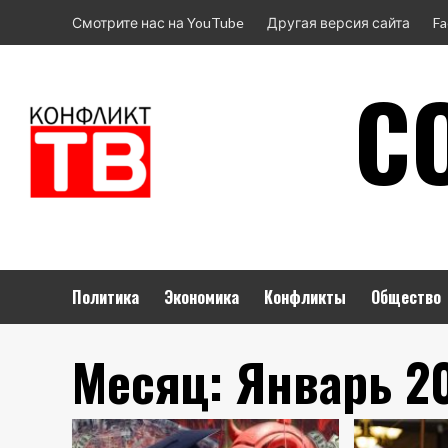
Перейти
Смотрите нас на YouTube
Другая версия сайта
Fa
к
содержимому
CO
Политика
Экономика
Конфликты
Общество
Месяц:
Январь 2