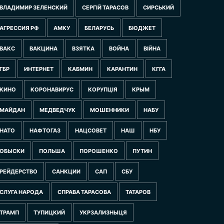
ВЛАДИМИР ЗЕЛЕНСКИЙ
СЕРГІЙ ТАРАСОВ
СИРСЬКИЙ
АГРЕССИЯ РФ
АМКУ
БЕЛАРУСЬ
БЮДЖЕТ
ВАКС
ВАКЦИНА
ВЗЯТКА
ВОЙНА
ВІЙНА
ГБР
ИНТЕРНЕТ
КАБМИН
КАРАНТИН
КГГА
КИНО
КОРОНАВИРУС
КОРУПЦІЯ
КРЫМ
МАЙДАН
МЕДВЕДЧУК
МОШЕННИКИ
НАБУ
НАТО
НАФТОГАЗ
НАЦСОВЕТ
НАШ
НБУ
ОБЫСКИ
ПОЛЬША
ПОРОШЕНКО
ПУТИН
РЕЙДЕРСТВО
САНКЦИИ
САП
СБУ
СЛУГА НАРОДА
СПРАВА ТАРАСОВА
ТАТАРОВ
ТРАМП
ТУПИЦКИЙ
УКРЗАЛИЗНЫЦЯ