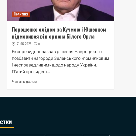
Политика
Порошенко слідом за Кучмою і Ющенком
відмовився від ордена Білого Орла
21.06.2026
0
Експрезидент назвав рішення Навроцького
позбавити нагороди Зеленського «помилковим
і несправедливим» щодо народу України.
П’ятий президент...
Читать далее
етки