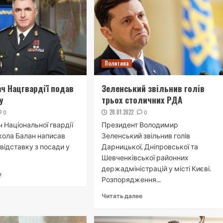
Политика
ч Нацгвардії подав
Зеленський звільнив голів
у
трьох столичних РДА
28.01.2022
0
0
 Національної гвардії
Президент Володимир
кола Балан написав
Зеленський звільнив голів
відставку з посади у
Дарницької, Дніпровської та
Шевченківської районних
держадміністрацій у місті Києві.
е
Розпорядження...
Читать далее