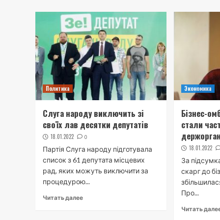
Политика
Экономика
Слуга народу виключить зі
Бізнес-ом
своїх лав десятки депутатів
стали час
держорга
18.01.2022
0
18.01.2022
Партія Слуга народу підготувала
список з 61 депутата місцевих
За підсумк
рад, яких можуть виключити за
скарг до б
процедурою...
збільшилас
Про...
Читать далее
Читать дале