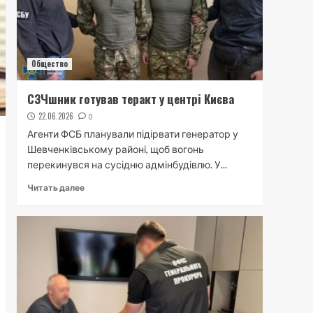
Общество
СЗЧшник готував теракт у центрі Києва
22.06.2026
0
Агенти ФСБ планували підірвати генератор у
Шевченківському районі, щоб вогонь
перекинувся на сусідню адмінбудівлю. У...
Читать далее