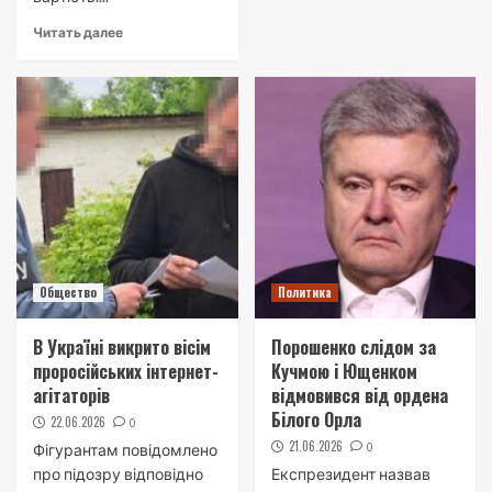
Читать далее
Общество
Политика
В Україні викрито вісім
Порошенко слідом за
проросійських інтернет-
Кучмою і Ющенком
агітаторів
відмовився від ордена
Білого Орла
22.06.2026
0
21.06.2026
0
Фігурантам повідомлено
про підозру відповідно
Експрезидент назвав