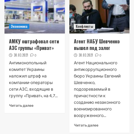
Экономика
Конфликты
АМКУ оштрафовал сети
Агент НАБУ Шевченко
АЗС группы «Приват»
вышел под залог
30.03.2021
30.03.2021
0
0
Антимонопольный
Агент Национального
комитет Украины
антикоррупционного
наложил штраф на
бюро Украины Евгений
компании-операторы
Шевченко,
сети АЗС, входящие в
подозреваемый в
группу «Приват», на 4,7...
причастности к
созданию незаконного
Читать далее
военизированного
вооруженного...
Читать далее