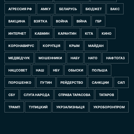
АГРЕССИЯ РФ
АМКУ
БЕЛАРУСЬ
БЮДЖЕТ
ВАКС
ВАКЦИНА
ВЗЯТКА
ВОЙНА
ВІЙНА
ГБР
ИНТЕРНЕТ
КАБМИН
КАРАНТИН
КГГА
КИНО
КОРОНАВИРУС
КОРУПЦІЯ
КРЫМ
МАЙДАН
МЕДВЕДЧУК
МОШЕННИКИ
НАБУ
НАТО
НАФТОГАЗ
НАЦСОВЕТ
НАШ
НБУ
ОБЫСКИ
ПОЛЬША
ПОРОШЕНКО
ПУТИН
РЕЙДЕРСТВО
САНКЦИИ
САП
СБУ
СЛУГА НАРОДА
СПРАВА ТАРАСОВА
ТАТАРОВ
ТРАМП
ТУПИЦКИЙ
УКРЗАЛИЗНЫЦЯ
УКРОБОРОНПРОМ