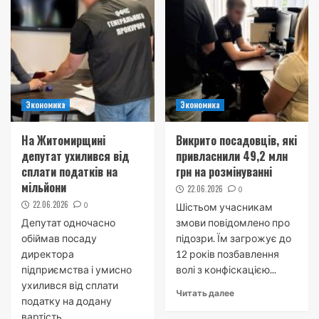
Экономика
Экономика
На Житомирщині
Викрито посадовців, які
депутат ухилився від
привласнили 49,2 млн
сплати податків на
грн на розмінуванні
мільйони
22.06.2026
0
22.06.2026
0
Шістьом учасникам
Депутат одночасно
змови повідомлено про
обіймав посаду
підозри. Їм загрожує до
директора
12 років позбавлення
підприємства і умисно
волі з конфіскацією...
ухилився від сплати
Читать далее
податку на додану
вартість....