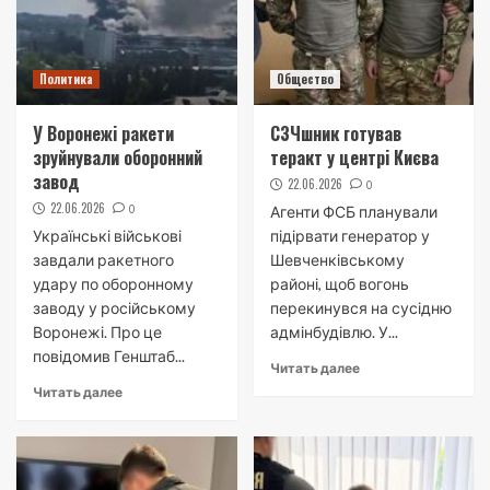
Политика
Общество
У Воронежі ракети
СЗЧшник готував
зруйнували оборонний
теракт у центрі Києва
завод
22.06.2026
0
22.06.2026
0
Агенти ФСБ планували
Українські військові
підірвати генератор у
завдали ракетного
Шевченківському
удару по оборонному
районі, щоб вогонь
заводу у російському
перекинувся на сусідню
Воронежі. Про це
адмінбудівлю. У...
повідомив Генштаб...
Читать далее
Читать далее