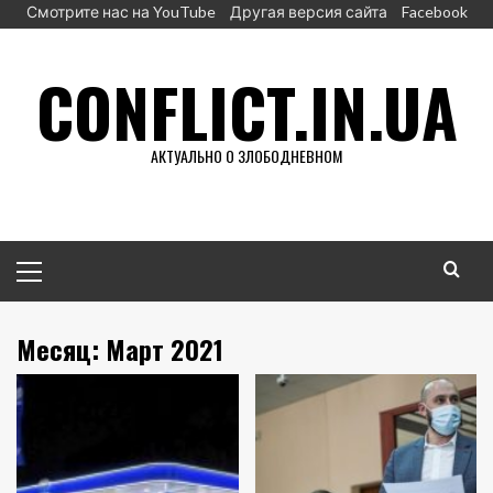
Перейти
Смотрите нас на YouTube
Другая версия сайта
Facebook
к
содержимому
CONFLICT.IN.UA
АКТУАЛЬНО О ЗЛОБОДНЕВНОМ
Основное
меню
Месяц:
Март 2021