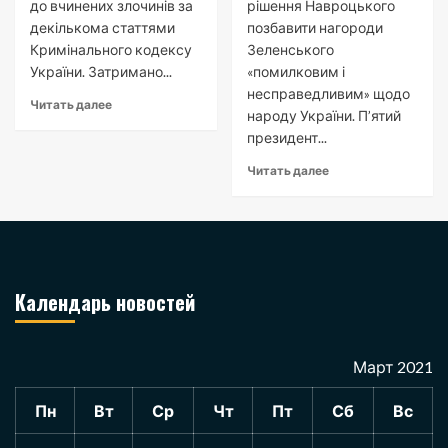
до вчинених злочинів за
рішення Навроцького
декількома статтями
позбавити нагороди
Кримінального кодексу
Зеленського
України. Затримано...
«помилковим і
несправедливим» щодо
Читать далее
народу України. П’ятий
президент...
Читать далее
Календарь новостей
Март 2021
Пн
Вт
Ср
Чт
Пт
Сб
Вс