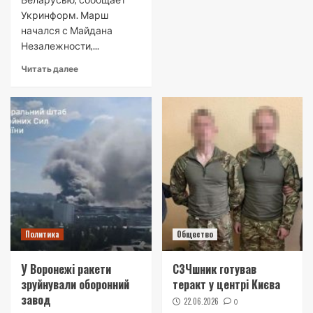
Укринформ. Марш
начался с Майдана
Незалежности,...
Читать далее
Политика
Общество
У Воронежі ракети
СЗЧшник готував
зруйнували оборонний
теракт у центрі Києва
завод
22.06.2026
0