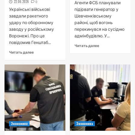
22.06.2026
0
Агенти ФСБ планували
Українські військові
підірвати генератор у
завдали ракетного
Шевченківському
удару по оборонному
районі, щоб вогонь
заводу у російському
перекинувся на сусідню
Воронежі. Про це
адмінбудівлю. У...
повідомив Генштаб...
Читать далее
Читать далее
Экономика
Экономика