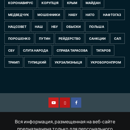
КОРОНАВИРУС
КОРУПЦІЯ
КРЫМ
МАЙДАН
МЕДВЕДЧУК
МОШЕННИКИ
НАБУ
НАТО
НАФТОГАЗ
НАЦСОВЕТ
НАШ
НБУ
ОБЫСКИ
ПОЛЬША
ПОРОШЕНКО
ПУТИН
РЕЙДЕРСТВО
САНКЦИИ
САП
СБУ
СЛУГА НАРОДА
СПРАВА ТАРАСОВА
ТАТАРОВ
ТРАМП
ТУПИЦКИЙ
УКРЗАЛИЗНЫЦЯ
УКРОБОРОНПРОМ
Смотрите
Другая
Facebook
нас
версия
Вся информация, размещенная на веб-сайте
на
сайта
предназначена только для персонального