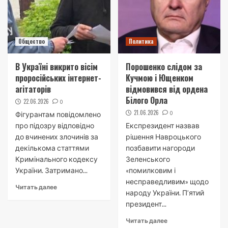
Общество
Политика
В Україні викрито вісім
Порошенко слідом за
проросійських інтернет-
Кучмою і Ющенком
агітаторів
відмовився від ордена
Білого Орла
22.06.2026
0
21.06.2026
0
Фігурантам повідомлено
про підозру відповідно
Експрезидент назвав
до вчинених злочинів за
рішення Навроцького
декількома статтями
позбавити нагороди
Кримінального кодексу
Зеленського
України. Затримано...
«помилковим і
несправедливим» щодо
Читать далее
народу України. П’ятий
президент...
Читать далее