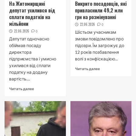
На Житомирщині
Викрито посадовців, які
депутат ухилився від
привласнили 49,2 млн
сплати податків на
грн на розмінуванні
мільйони
22.06.2026
0
22.06.2026
0
Шістьом учасникам
Депутат одночасно
змови повідомлено про
обіймав посаду
підозри. Їм загрожує до
директора
12 років позбавлення
підприємства і умисно
волі з конфіскацією...
ухилився від сплати
Читать далее
податку на додану
вартість....
Читать далее