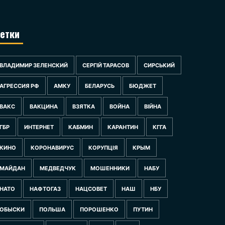
етки
ВЛАДИМИР ЗЕЛЕНСКИЙ
СЕРГІЙ ТАРАСОВ
СИРСЬКИЙ
АГРЕССИЯ РФ
АМКУ
БЕЛАРУСЬ
БЮДЖЕТ
ВАКС
ВАКЦИНА
ВЗЯТКА
ВОЙНА
ВІЙНА
ГБР
ИНТЕРНЕТ
КАБМИН
КАРАНТИН
КГГА
КИНО
КОРОНАВИРУС
КОРУПЦІЯ
КРЫМ
МАЙДАН
МЕДВЕДЧУК
МОШЕННИКИ
НАБУ
НАТО
НАФТОГАЗ
НАЦСОВЕТ
НАШ
НБУ
ОБЫСКИ
ПОЛЬША
ПОРОШЕНКО
ПУТИН