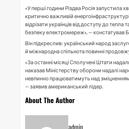
«У перші години Різдва Росія запустила хв
критично важливій енергоінфраструктурі.
відрізати українців від доступу до тепла 
безпеку електромереж», — констатував Б
Він підкреслив: український народ заслуг
й міжнародна спільнота повинні продовж
«За останні місяці Сполучені Штати надали
наказав Міністерству оборони надалі нар
невпинно працюватимуть над зміцненням по
— заявив американський лідер.
About The Author
admin