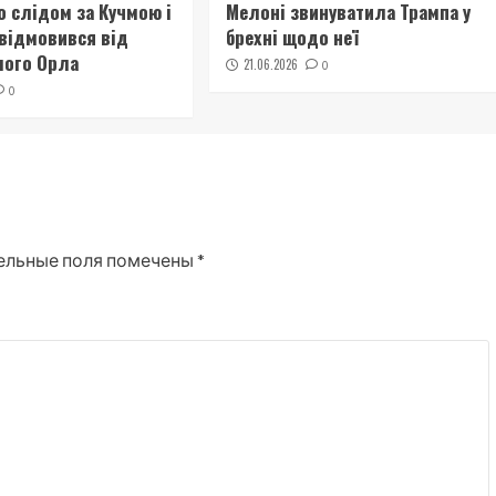
 слідом за Кучмою і
Мелоні звинуватила Трампа у
відмовився від
брехні щодо неї
лого Орла
21.06.2026
0
0
ельные поля помечены
*