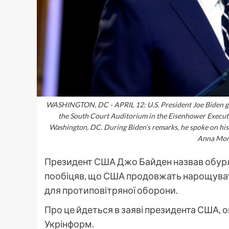
WASHINGTON, DC - APRIL 12: U.S. President Joe Biden gi
the South Court Auditorium in the Eisenhower Executi
Washington, DC. During Biden’s remarks, he spoke on his 
Anna Mon
Президент США Джо Байден назвав обурли
пообіцяв, що США продовжать нарощувати
для протиповітряної оборони.
Про це йдеться в заяві президента США, 
Укрінформ.