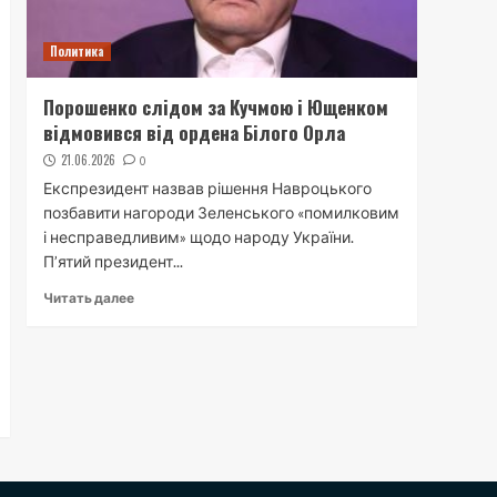
Политика
Порошенко слідом за Кучмою і Ющенком
відмовився від ордена Білого Орла
21.06.2026
0
Експрезидент назвав рішення Навроцького
позбавити нагороди Зеленського «помилковим
і несправедливим» щодо народу України.
П’ятий президент...
Читать далее