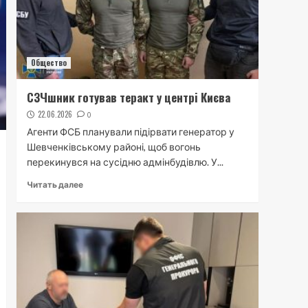
Общество
СЗЧшник готував теракт у центрі Києва
22.06.2026
0
Агенти ФСБ планували підірвати генератор у
Шевченківському районі, щоб вогонь
перекинувся на сусідню адмінбудівлю. У...
Читать далее