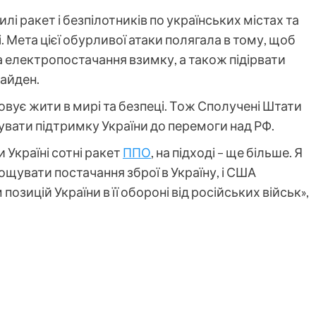
илі ракет і безпілотників по українських містах та
 Мета цієї обурливої атаки полягала в тому, щоб
та електропостачання взимку, а також підірвати
айден.
овує жити в мирі та безпеці. Тож Сполучені Штати
увати підтримку України до перемоги над РФ.
 Україні сотні ракет
ППО
, на підході – ще більше. Я
ощувати постачання зброї в Україну, і США
зицій України в її обороні від російських військ»,