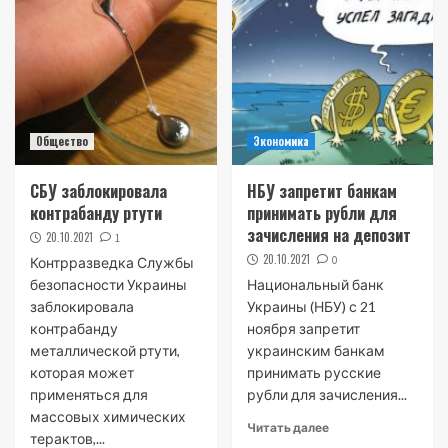
Общество
Экономика
СБУ заблокировала
НБУ запретит банкам
контрабанду ртути
принимать рубли для
зачисления на депозит
20.10.2021
1
20.10.2021
0
Контрразведка Службы
безопасности Украины
Национальный банк
заблокировала
Украины (НБУ) с 21
контрабанду
ноября запретит
металлической ртути,
украинским банкам
которая может
принимать русские
применяться для
рубли для зачисления...
массовых химических
Читать далее
терактов,...