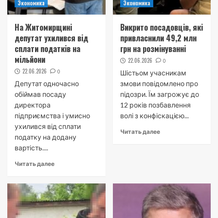
Экономика
Экономика
На Житомирщині
Викрито посадовців, які
депутат ухилився від
привласнили 49,2 млн
сплати податків на
грн на розмінуванні
мільйони
22.06.2026
0
22.06.2026
0
Шістьом учасникам
Депутат одночасно
змови повідомлено про
обіймав посаду
підозри. Їм загрожує до
директора
12 років позбавлення
підприємства і умисно
волі з конфіскацією...
ухилився від сплати
Читать далее
податку на додану
вартість....
Читать далее