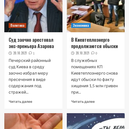
Политика
Экономика
Суд заочно арестовал
В Киевтеплоэнерго
экс-премьера Азарова
продолжаются обыски
20.10.2021
20.10.2021
1
0
Печерский районный
В служебных
суд Киева в среду
помещениях КП
заочно избрал меру
Киевтеплоэнерго снова
пресечения в виде
идут обыски по факту
содержания под
хищения 1,5 млн гривен
стражей...
при...
Читать далее
Читать далее