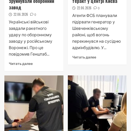
зруйнували оборонний
теракт у центрі Києва
завод
22.06.2026
0
22.06.2026
0
Агенти ФСБ планували
Українські військові
підірвати генератор у
завдали ракетного
Шевченківському
удару по оборонному
районі, щоб вогонь
заводу у російському
перекинувся на сусідню
Воронежі. Про це
адмінбудівлю. У...
повідомив Генштаб...
Читать далее
Читать далее