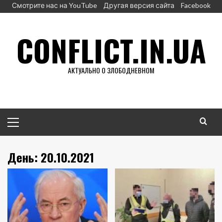
Перейти
Смотрите нас на YouTube
Другая версия сайта
Facebook
к
содержимому
CONFLICT.IN.UA
АКТУАЛЬНО О ЗЛОБОДНЕВНОМ
Основное
меню
День:
20.10.2021