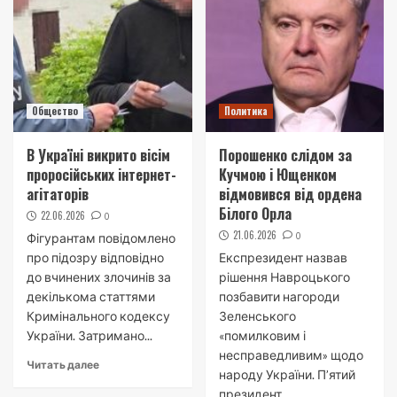
Общество
Политика
В Україні викрито вісім
Порошенко слідом за
проросійських інтернет-
Кучмою і Ющенком
агітаторів
відмовився від ордена
Білого Орла
22.06.2026
0
21.06.2026
0
Фігурантам повідомлено
про підозру відповідно
Експрезидент назвав
до вчинених злочинів за
рішення Навроцького
декількома статтями
позбавити нагороди
Кримінального кодексу
Зеленського
України. Затримано...
«помилковим і
несправедливим» щодо
Читать далее
народу України. П’ятий
президент...