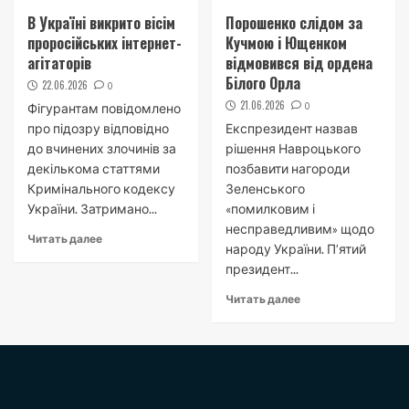
В Україні викрито вісім
Порошенко слідом за
проросійських інтернет-
Кучмою і Ющенком
агітаторів
відмовився від ордена
Білого Орла
22.06.2026
0
21.06.2026
0
Фігурантам повідомлено
про підозру відповідно
Експрезидент назвав
до вчинених злочинів за
рішення Навроцького
декількома статтями
позбавити нагороди
Кримінального кодексу
Зеленського
України. Затримано...
«помилковим і
несправедливим» щодо
Читать далее
народу України. П’ятий
президент...
Читать далее