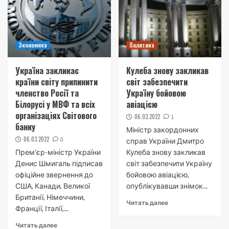
Экономика
Политика
Україна закликає
Кулеба знову закликав
країни світу припинити
світ забезпечити
членство Росії та
Україну бойовою
Білорусі у МВФ та всіх
авіацією
організаціях Світового
06.03.2022
1
банку
Міністр закордонних
06.03.2022
0
справ України Дмитро
Прем’єр-міністр України
Кулеба знову закликав
Денис Шмигаль підписав
світ забезпечити Україну
офіційне звернення до
бойовою авіацією,
США, Канади, Великої
опублікувавши знімок...
Британії, Німеччини,
Читать далее
Франції, Італії,...
Читать далее