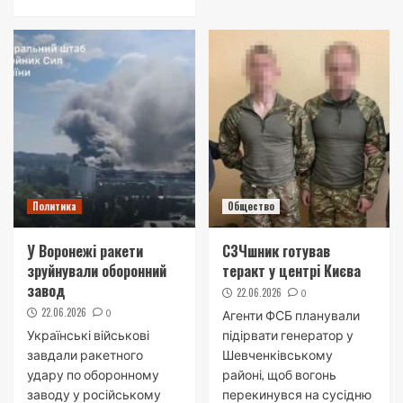
Политика
Общество
У Воронежі ракети
СЗЧшник готував
зруйнували оборонний
теракт у центрі Києва
завод
22.06.2026
0
22.06.2026
0
Агенти ФСБ планували
Українські військові
підірвати генератор у
завдали ракетного
Шевченківському
удару по оборонному
районі, щоб вогонь
заводу у російському
перекинувся на сусідню