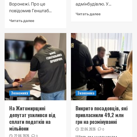
Воронежі. Про це
адмінбудівлю. У...
повідомив Генштаб...
Читать далее
Читать далее
Экономика
Экономика
На Житомирщині
Викрито посадовців, які
депутат ухилився від
привласнили 49,2 млн
сплати податків на
грн на розмінуванні
мільйони
22.06.2026
0
22.06.2026
0
Шістьом учасникам