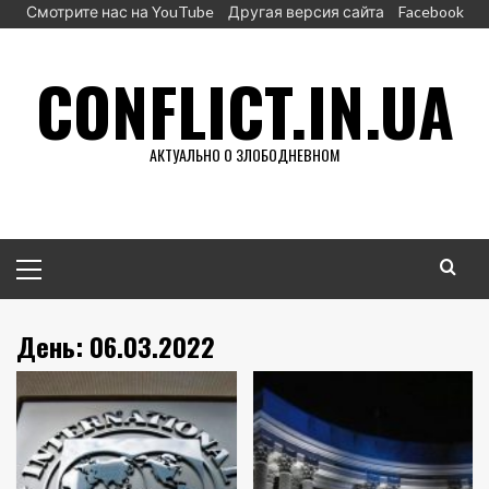
Перейти
Смотрите нас на YouTube
Другая версия сайта
Facebook
к
содержимому
CONFLICT.IN.UA
АКТУАЛЬНО О ЗЛОБОДНЕВНОМ
Основное
меню
День:
06.03.2022