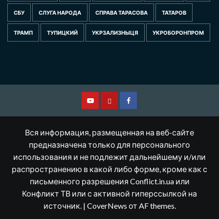
СБУ
СЛУГА НАРОДА
СПРАВА ТАРАСОВА
ТАТАРОВ
ТРАМП
ТУПИЦКИЙ
УКРЗАЛИЗНЫЦЯ
УКРОБОРОНПРОМ
Смотрите
Другая
Facebook
нас
версия
Вся информация, размещенная на веб-сайте
на
сайта
предназначена только для персонального
использования и не подлежит дальнейшему и/или
YouTube
распространению в какой либо форме, кроме как с
письменного разрешения Conflict.in.ua или
Конфликт ТВ или с активной гиперссылкой на
источник.
|
CoverNews
от AF themes.