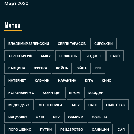
Март 2020
Метки
ВЛАДИМИР ЗЕЛЕНСКИЙ
СЕРГІЙ ТАРАСОВ
СИРСЬКИЙ
АГРЕССИЯ РФ
АМКУ
БЕЛАРУСЬ
БЮДЖЕТ
ВАКС
ВАКЦИНА
ВЗЯТКА
ВОЙНА
ВІЙНА
ГБР
ИНТЕРНЕТ
КАБМИН
КАРАНТИН
КГГА
КИНО
КОРОНАВИРУС
КОРУПЦІЯ
КРЫМ
МАЙДАН
МЕДВЕДЧУК
МОШЕННИКИ
НАБУ
НАТО
НАФТОГАЗ
НАЦСОВЕТ
НАШ
НБУ
ОБЫСКИ
ПОЛЬША
ПОРОШЕНКО
ПУТИН
РЕЙДЕРСТВО
САНКЦИИ
САП