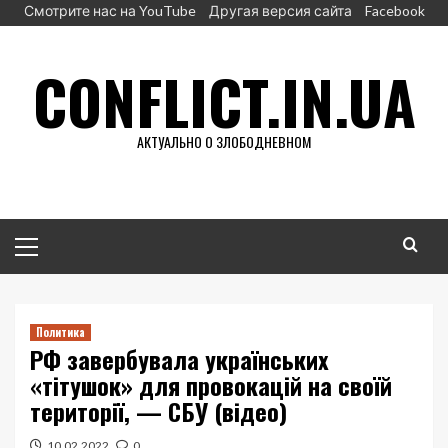
Перейти
Смотрите нас на YouTube
Другая версия сайта
Facebook
к
содержимому
CONFLICT.IN.UA
АКТУАЛЬНО О ЗЛОБОДНЕВНОМ
Основное
меню
Политика
РФ завербувала українських
«тітушок» для провокацій на своїй
території, — СБУ (відео)
10.02.2022
0