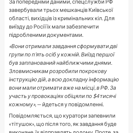
За попередніми даними, спецслужби РФ
завербували трьох мешканців Київської
області, вихідців із кримінальних кіл. Для
виїзду до Росії їх мали забезпечити
підробленими документами.
«Вони отримали завдання сформувати дві
групи по п’ять осіб у кожній. Виїзд першої
був запланований найближчими днями.
Зловмисникам розробили покрокову
інструкцію дій, а всю докладну інформацію
вони мали отримати вже на місці, в РФ. За
участь у провокаціях обіцяли по $4 тисячі
кожному»,
— йдеться у повідомленні.
Повідомляється, що куратори запевнили
«тітушок», що після того, як завдання буде
виконане, їх відправлять додому. Проте, за