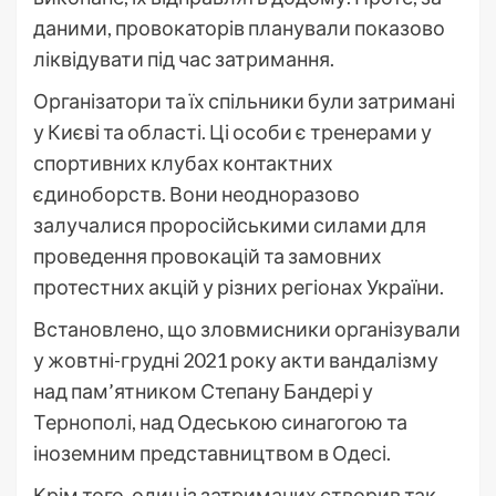
даними, провокаторів планували показово
ліквідувати під час затримання.
Організатори та їх спільники були затримані
у Києві та області. Ці особи є тренерами у
спортивних клубах контактних
єдиноборств. Вони неодноразово
залучалися проросійськими силами для
проведення провокацій та замовних
протестних акцій у різних регіонах України.
Встановлено, що зловмисники організували
у жовтні-грудні 2021 року акти вандалізму
над пам’ятником Степану Бандері у
Тернополі, над Одеською синагогою та
іноземним представництвом в Одесі.
Крім того, один із затриманих створив так