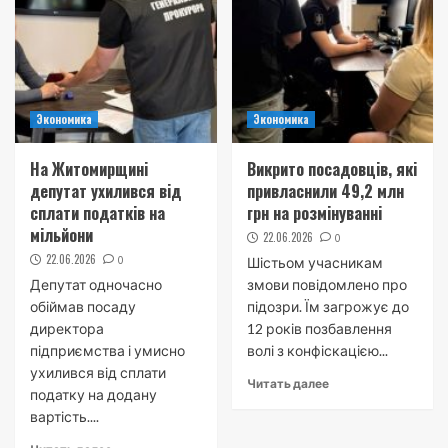
Экономика
Экономика
На Житомирщині
Викрито посадовців, які
депутат ухилився від
привласнили 49,2 млн
сплати податків на
грн на розмінуванні
мільйони
22.06.2026
0
22.06.2026
0
Шістьом учасникам
Депутат одночасно
змови повідомлено про
обіймав посаду
підозри. Їм загрожує до
директора
12 років позбавлення
підприємства і умисно
волі з конфіскацією...
ухилився від сплати
Читать далее
податку на додану
вартість....