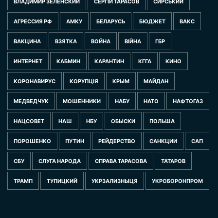
ВЛАДИМИР ЗЕЛЕНСКИЙ
СЕРГІЙ ТАРАСОВ
СИРСЬКИЙ
АГРЕССИЯ РФ
АМКУ
БЕЛАРУСЬ
БЮДЖЕТ
ВАКС
ВАКЦИНА
ВЗЯТКА
ВОЙНА
ВІЙНА
ГБР
ИНТЕРНЕТ
КАБМИН
КАРАНТИН
КГГА
КИНО
КОРОНАВИРУС
КОРУПЦІЯ
КРЫМ
МАЙДАН
МЕДВЕДЧУК
МОШЕННИКИ
НАБУ
НАТО
НАФТОГАЗ
НАЦСОВЕТ
НАШ
НБУ
ОБЫСКИ
ПОЛЬША
ПОРОШЕНКО
ПУТИН
РЕЙДЕРСТВО
САНКЦИИ
САП
СБУ
СЛУГА НАРОДА
СПРАВА ТАРАСОВА
ТАТАРОВ
ТРАМП
ТУПИЦКИЙ
УКРЗАЛИЗНЫЦЯ
УКРОБОРОНПРОМ