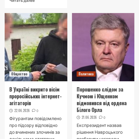
Читать далее
Общество
Политика
В Україні викрито вісім
Порошенко слідом за
проросійських інтернет-
Кучмою і Ющенком
агітаторів
відмовився від ордена
Білого Орла
22.06.2026
0
21.06.2026
0
Фігурантам повідомлено
про підозру відповідно
Експрезидент назвав
до вчинених злочинів за
рішення Навроцького
декількома статтями
позбавити нагороди