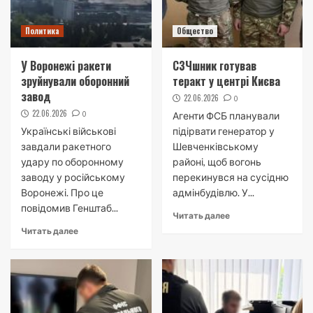
Политика
Общество
У Воронежі ракети
СЗЧшник готував
зруйнували оборонний
теракт у центрі Києва
завод
22.06.2026
0
22.06.2026
0
Агенти ФСБ планували
Українські військові
підірвати генератор у
завдали ракетного
Шевченківському
удару по оборонному
районі, щоб вогонь
заводу у російському
перекинувся на сусідню
Воронежі. Про це
адмінбудівлю. У...
повідомив Генштаб...
Читать далее
Читать далее