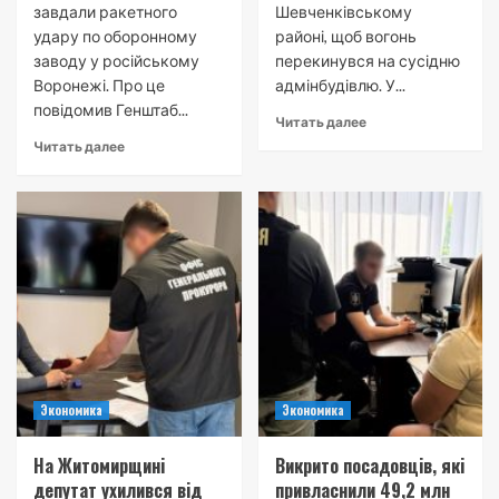
завдали ракетного
Шевченківському
удару по оборонному
районі, щоб вогонь
заводу у російському
перекинувся на сусідню
Воронежі. Про це
адмінбудівлю. У...
повідомив Генштаб...
Читать далее
Читать далее
Экономика
Экономика
На Житомирщині
Викрито посадовців, які
депутат ухилився від
привласнили 49,2 млн