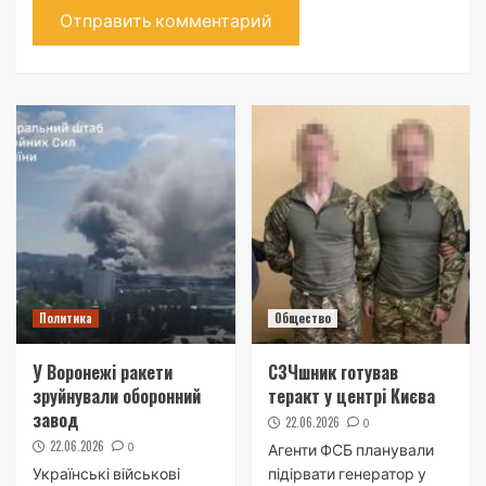
Политика
Общество
У Воронежі ракети
СЗЧшник готував
зруйнували оборонний
теракт у центрі Києва
завод
22.06.2026
0
22.06.2026
0
Агенти ФСБ планували
Українські військові
підірвати генератор у