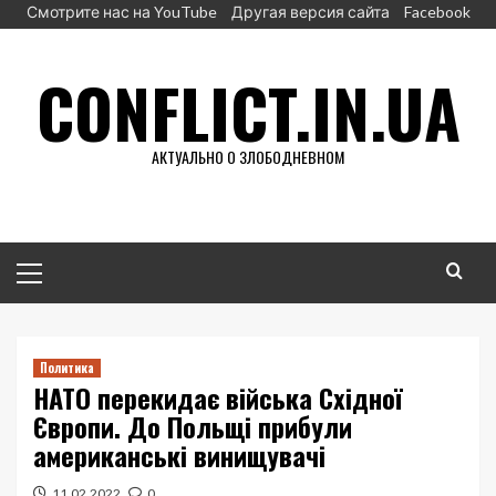
Перейти
Смотрите нас на YouTube
Другая версия сайта
Facebook
к
содержимому
CONFLICT.IN.UA
АКТУАЛЬНО О ЗЛОБОДНЕВНОМ
Основное
меню
Политика
НАТО перекидає війська Східної
Європи. До Польщі прибули
американські винищувачі
11.02.2022
0