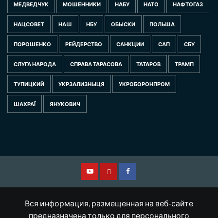
МЕДВЕДЧУК
МОШЕННИКИ
НАБУ
НАТО
НАФТОГАЗ
НАЦСОВЕТ
НАШ
НБУ
ОБЫСКИ
ПОЛЬША
ПОРОШЕНКО
РЕЙДЕРСТВО
САНКЦИИ
САП
СБУ
СЛУГА НАРОДА
СПРАВА ТАРАСОВА
ТАТАРОВ
ТРАМП
ТУПИЦКИЙ
УКРЗАЛИЗНЫЦЯ
УКРОБОРОНПРОМ
ШАХРАЇ
ЯНУКОВИЧ
Смотрите
Другая
Facebook
нас
версия
Вся информация, размещенная на веб-сайте
на
сайта
предназначена только для персонального