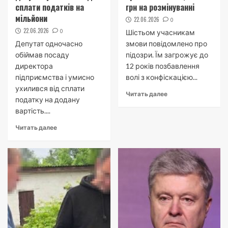
сплати податків на
грн на розмінуванні
мільйони
22.06.2026
0
22.06.2026
0
Шістьом учасникам
Депутат одночасно
змови повідомлено про
обіймав посаду
підозри. Їм загрожує до
директора
12 років позбавлення
підприємства і умисно
волі з конфіскацією...
ухилився від сплати
Читать далее
податку на додану
вартість....
Читать далее