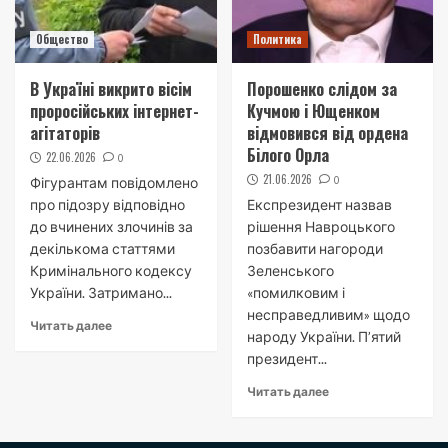
Общество
Политика
В Україні викрито вісім
Порошенко слідом за
проросійських інтернет-
Кучмою і Ющенком
агітаторів
відмовився від ордена
Білого Орла
22.06.2026
0
21.06.2026
0
Фігурантам повідомлено
про підозру відповідно
Експрезидент назвав
до вчинених злочинів за
рішення Навроцького
декількома статтями
позбавити нагороди
Кримінального кодексу
Зеленського
України. Затримано...
«помилковим і
несправедливим» щодо
Читать далее
народу України. П’ятий
президент...
Читать далее