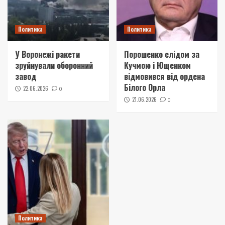
Политика
Политика
У Воронежі ракети
Порошенко слідом за
зруйнували оборонний
Кучмою і Ющенком
завод
відмовився від ордена
Білого Орла
22.06.2026
0
21.06.2026
0
Политика