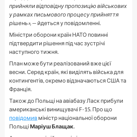
прийняли відповідну пропозицію військових
у рамках письмового процесу прийняття
рішень»,
— йдеться у повідомленні.
Міністри оборони країн НАТО повинні
підтвердити рішення під час зустрічі
наступного тижня.
План може бути реалізований вже цієї
весни. Серед країн, які виділять війська для
контингентів, окремо відзначаються США та
Франція.
Також до Польщі на авіабазу Ласк прибули
американські винищувачі F-15. Про що
повідомив
міністр національної оборони
Польщі
Маріуш Блащак.