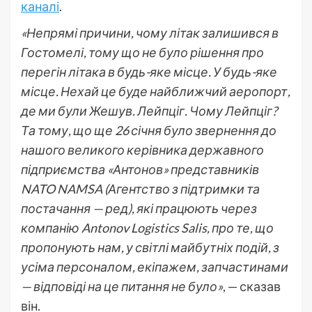
каналі
.
«Непрямі причини, чому літак залишився в
Гостомелі, тому що не було рішення про
перегін літака в будь-яке місце. У будь-яке
місце. Нехай це буде найближчий аеропорт,
де ми були Жешув. Лейпціг. Чому Лейпціг?
Та тому, що ще 26 січня було звернення до
нашого великого керівника державного
підприємства «Антонов» представників
NATO NAMSA (Агентство з підтримки та
постачання — ред), які працюють через
компанію Antonov Logistics Salis, про те, що
пропонують нам, у світлі майбутніх подій, з
усіма персоналом, екіпажем, запчастинами
— відповіді на це питання не було»
, — сказав
він.