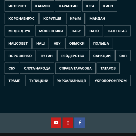
ИНТЕРНЕТ
КАБМИН
КАРАНТИН
КГГА
КИНО
КОРОНАВИРУС
КОРУПЦІЯ
КРЫМ
МАЙДАН
МЕДВЕДЧУК
МОШЕННИКИ
НАБУ
НАТО
НАФТОГАЗ
НАЦСОВЕТ
НАШ
НБУ
ОБЫСКИ
ПОЛЬША
ПОРОШЕНКО
ПУТИН
РЕЙДЕРСТВО
САНКЦИИ
САП
СБУ
СЛУГА НАРОДА
СПРАВА ТАРАСОВА
ТАТАРОВ
ТРАМП
ТУПИЦКИЙ
УКРЗАЛИЗНЫЦЯ
УКРОБОРОНПРОМ
Смотрите
Другая
Facebook