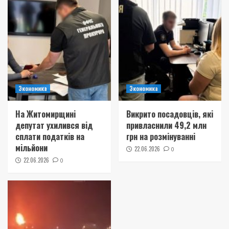
Экономика
Экономика
На Житомирщині
Викрито посадовців, які
депутат ухилився від
привласнили 49,2 млн
сплати податків на
грн на розмінуванні
мільйони
22.06.2026
0
22.06.2026
0