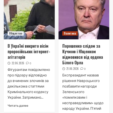
Общество
Политика
В Україні викрито вісім
Порошенко слідом за
проросійських інтернет-
Кучмою і Ющенком
агітаторів
відмовився від ордена
Білого Орла
22.06.2026
0
21.06.2026
0
Фігурантам повідомлено
про підозру відповідно
Експрезидент назвав
до вчинених злочинів за
рішення Навроцького
декількома статтями
позбавити нагороди
Кримінального кодексу
Зеленського
України. Затримано...
«помилковим і
несправедливим» щодо
Читать далее
народу України. П’ятий