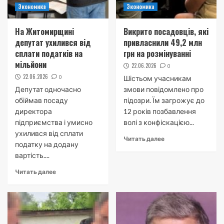
Экономика
Экономика
На Житомирщині
Викрито посадовців, які
депутат ухилився від
привласнили 49,2 млн
сплати податків на
грн на розмінуванні
мільйони
22.06.2026
0
22.06.2026
0
Шістьом учасникам
Депутат одночасно
змови повідомлено про
обіймав посаду
підозри. Їм загрожує до
директора
12 років позбавлення
підприємства і умисно
волі з конфіскацією...
ухилився від сплати
Читать далее
податку на додану
вартість....
Читать далее