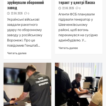
зруйнували оборонний
теракт у центрі Києва
завод
22.06.2026
0
22.06.2026
0
Агенти ФСБ планували
Українські військові
підірвати генератор у
завдали ракетного
Шевченківському
удару по оборонному
районі, щоб вогонь
заводу у російському
перекинувся на сусідню
Воронежі. Про це
адмінбудівлю. У...
повідомив Генштаб...
Читать далее
Читать далее