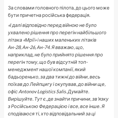
За словами головного пілота, до цього може
бути причетна російська федерація.
«І далі відповідно перед війною не було
ухвалено рішення про перегін найбільшого
літака «Мрії» і наших маленьких літаків
Ан-28, Ан-26, Ан-74. Я вважаю, що,
наприклад, не було прийнято рішення про
перегін тому, що був відсутній топ-
менеджмент нашої компанії, який
бадьоренько, за два тижні до війни, весь
поїхав до Лейпцигу і окупував, до війни ще,
офіс Antonov Logistics Salis. Думайте.
Вирішуйте. Тут є, де знайти причини, зв’язку
з Російською Федерацією і все, все інше. Я
сподіваюся ті, хто відповідальний за ці