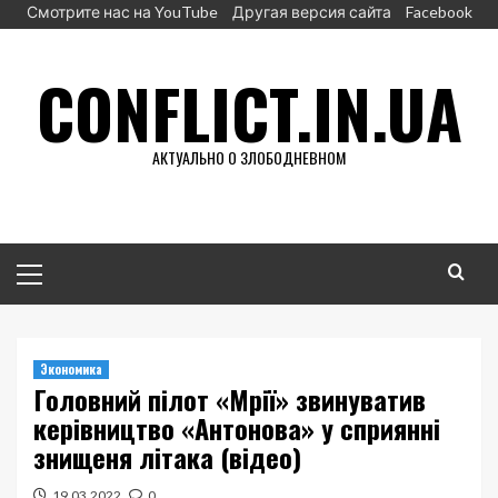
Перейти
Смотрите нас на YouTube
Другая версия сайта
Facebook
к
содержимому
CONFLICT.IN.UA
АКТУАЛЬНО О ЗЛОБОДНЕВНОМ
Основное
меню
Экономика
Головний пілот «Мрії» звинуватив
керівництво «Антонова» у сприянні
знищеня літака (відео)
19.03.2022
0