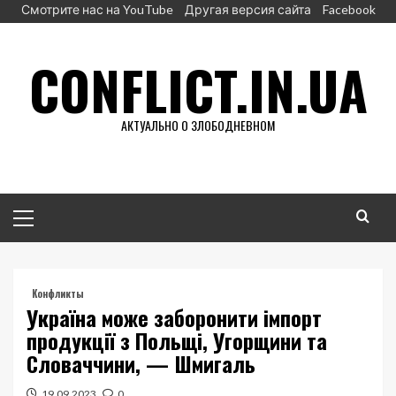
Перейти
Смотрите нас на YouTube
Другая версия сайта
Facebook
к
содержимому
CONFLICT.IN.UA
АКТУАЛЬНО О ЗЛОБОДНЕВНОМ
Основное
меню
Конфликты
Україна може заборонити імпорт
продукції з Польщі, Угорщини та
Словаччини, — Шмигаль
19.09.2023
0