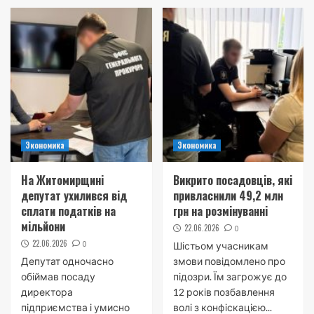
Экономика
Экономика
На Житомирщині
Викрито посадовців, які
депутат ухилився від
привласнили 49,2 млн
сплати податків на
грн на розмінуванні
мільйони
22.06.2026
0
22.06.2026
0
Шістьом учасникам
Депутат одночасно
змови повідомлено про
обіймав посаду
підозри. Їм загрожує до
директора
12 років позбавлення
підприємства і умисно
волі з конфіскацією...