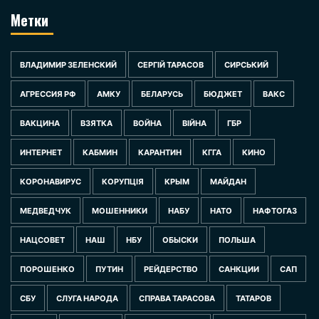
Метки
ВЛАДИМИР ЗЕЛЕНСКИЙ
СЕРГІЙ ТАРАСОВ
СИРСЬКИЙ
АГРЕССИЯ РФ
АМКУ
БЕЛАРУСЬ
БЮДЖЕТ
ВАКС
ВАКЦИНА
ВЗЯТКА
ВОЙНА
ВІЙНА
ГБР
ИНТЕРНЕТ
КАБМИН
КАРАНТИН
КГГА
КИНО
КОРОНАВИРУС
КОРУПЦІЯ
КРЫМ
МАЙДАН
МЕДВЕДЧУК
МОШЕННИКИ
НАБУ
НАТО
НАФТОГАЗ
НАЦСОВЕТ
НАШ
НБУ
ОБЫСКИ
ПОЛЬША
ПОРОШЕНКО
ПУТИН
РЕЙДЕРСТВО
САНКЦИИ
САП
СБУ
СЛУГА НАРОДА
СПРАВА ТАРАСОВА
ТАТАРОВ