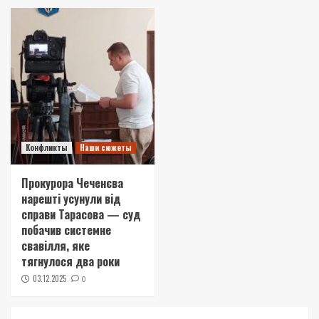
Конфликты
Наши сюжеты
Прокурора Чеченєва
нарешті усунули від
справи Тарасова — суд
побачив системне
свавілля, яке
тягнулося два роки
03.12.2025
0