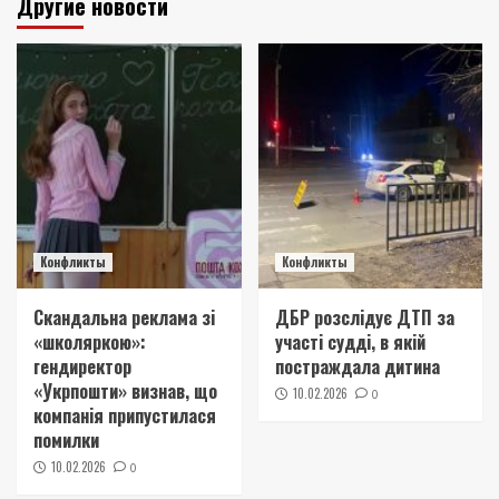
Другие новости
Конфликты
Конфликты
Скандальна реклама зі
ДБР розслідує ДТП за
«школяркою»:
участі судді, в якій
гендиректор
постраждала дитина
«Укрпошти» визнав, що
10.02.2026
0
компанія припустилася
помилки
10.02.2026
0