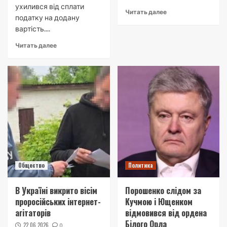
ухилився від сплати
Читать далее
податку на додану
вартість....
Читать далее
Общество
Политика
В Україні викрито вісім
Порошенко слідом за
проросійських інтернет-
Кучмою і Ющенком
агітаторів
відмовився від ордена
Білого Орла
22.06.2026
0