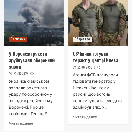
Политика
Общество
У Воронежі ракети
СЗЧшник готував
зруйнували оборонний
теракт у центрі Києва
завод
22.06.2026
0
22.06.2026
0
Агенти ФСБ планували
Українські військові
підірвати генератор у
завдали ракетного
Шевченківському
удару по оборонному
районі, щоб вогонь
заводу у російському
перекинувся на сусідню
Воронежі. Про це
адмінбудівлю. У...
повідомив Генштаб...
Читать далее
Читать далее