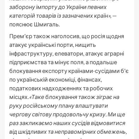
заборону імпорту до України певних
категорій товарів із зазначених країн»,
—
пояснює Шмигаль.
Прем’єр також наголосив, що росія щодня
атакує українські порти, нищить
інфраструктуру, елеватори, атакує аграрні
підприємства та мінує поля, а подальше
блокування експорту країнами-сусідами б’є
по українській економіці, фінансах,
податкових надходженнях та робочих
місцях.
«Таке блокування також зіграє на
руку російському плану влаштувати
чергову світову продовольчу кризу. Ми ще
раз закликаємо наших сусідів відмовитися
від шкідливих та неправомірних обмежень,