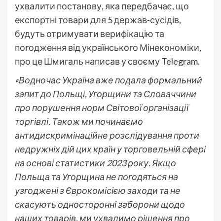
ухвалити постанову, яка передбачає, що
експортні товари для 5 держав-сусідів,
будуть отримувати верифікацію та
погодження від українського Мінекономіки,
про це Шмигаль написав у своєму Telegram.
«Водночас Україна вже подала формальний
запит до Польщі, Угорщини та Словаччини
про порушення норм Світової організації
торгівлі. Також ми починаємо
антидискримінаційне розслідування проти
недружніх дій цих країн у торговельній сфері
на основі статистики 2023 року. Якщо
Польща та Угорщина не погодяться на
узгоджені з Єврокомісією заходи та не
скасують односторонні заборони щодо
наших товарів, ми ухвалимо рішення про